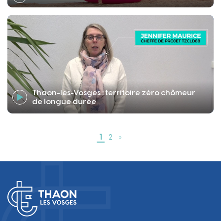
Thaon-les-Vosges : territoire zéro chômeur
de longue durée
1
2
»