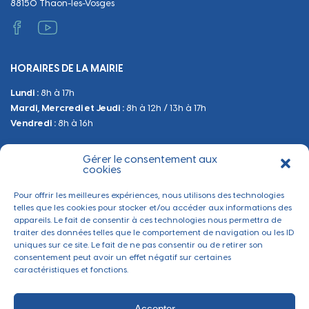
88150 Thaon-les-Vosges
Vie scolaire
Administratif et technique
Occupation du Domaine Public
HORAIRES DE LA MAIRIE
Manifestations
Lundi :
8h à 17h
Urbanisme
Mardi, Mercredi et Jeudi :
8h à 12h / 13h à 17h
Sanitaire et Sécurité
Vendredi :
8h à 16h
Gérer le consentement aux
BESOIN D'INFORMATIONS
cookies
Contactez-nous
Pour offrir les meilleures expériences, nous utilisons des technologies
telles que les cookies pour stocker et/ou accéder aux informations des
appareils. Le fait de consentir à ces technologies nous permettra de
traiter des données telles que le comportement de navigation ou les ID
uniques sur ce site. Le fait de ne pas consentir ou de retirer son
consentement peut avoir un effet négatif sur certaines
caractéristiques et fonctions.
Accepter