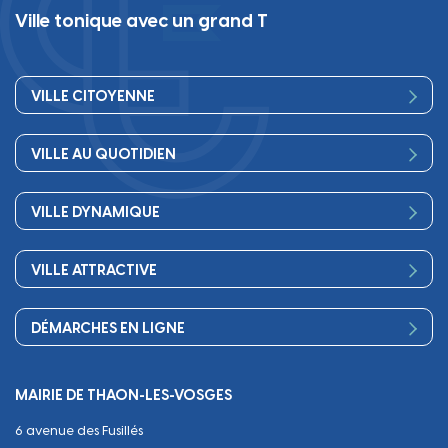
Ville tonique avec un grand T
VILLE CITOYENNE
Vos élus
VILLE AU QUOTIDIEN
Conseil Municipal
Bienvenue
Les services de la Mairie
VILLE DYNAMIQUE
Petite enfance
Finances
Sport
Scolarité
Démocratie participative
VILLE ATTRACTIVE
Culture
Périscolaire
Publications
Commerces et artisanat
Associations
Séniors, social, santé
DÉMARCHES EN LIGNE
Urbanisme
Equipements
Circuler
Naissance et adoption
Propreté
Cimetières
MAIRIE DE THAON-LES-VOSGES
Décès
Cadre de vie
Travaux
6 avenue des Fusillés
Papiers et citoyenneté
Tranquillité et sécurité
Emploi