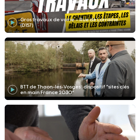
Gros travaux de voirie – Rue de Lorraine
(D157)
BTT de Thaon-les-Vosges : dispositif “sites clés
en main France 2030”