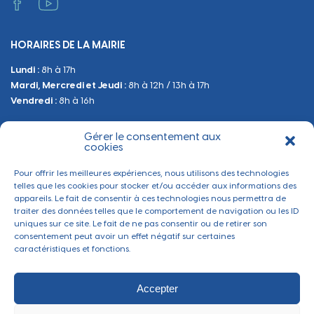
Administratif et technique
Occupation du Domaine Public
HORAIRES DE LA MAIRIE
Manifestations
Lundi :
8h à 17h
Urbanisme
Mardi, Mercredi et Jeudi :
8h à 12h / 13h à 17h
Sanitaire et Sécurité
Vendredi :
8h à 16h
Gérer le consentement aux
BESOIN D'INFORMATIONS
cookies
Contactez-nous
Pour offrir les meilleures expériences, nous utilisons des technologies
telles que les cookies pour stocker et/ou accéder aux informations des
appareils. Le fait de consentir à ces technologies nous permettra de
traiter des données telles que le comportement de navigation ou les ID
uniques sur ce site. Le fait de ne pas consentir ou de retirer son
consentement peut avoir un effet négatif sur certaines
caractéristiques et fonctions.
Accepter