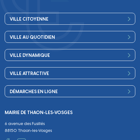
VILLE CITOYENNE
Vos élus
VILLE AU QUOTIDIEN
Conseil Municipal
Bienvenue
Les services de la Mairie
VILLE DYNAMIQUE
Petite enfance
Finances
Sport
Scolarité
Démocratie participative
VILLE ATTRACTIVE
Culture
Périscolaire
Publications
Commerces et artisanat
Associations
Séniors, social, santé
DÉMARCHES EN LIGNE
Urbanisme
Equipements
Circuler
Naissance et adoption
Propreté
Cimetières
MAIRIE DE THAON-LES-VOSGES
Décès
Cadre de vie
Travaux
6 avenue des Fusillés
Papiers et citoyenneté
Tranquillité et sécurité
Emploi
88150 Thaon-les-Vosges
Vie scolaire