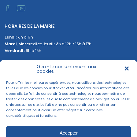
Vie scolaire
Administratif et technique
Occupation du Domaine Public
HORAIRES DE LA MAIRIE
Manifestations
Lundi :
8h à 17h
Urbanisme
Mardi, Mercredi et Jeudi :
8h à 12h / 13h à 17h
Sanitaire et Sécurité
Vendredi :
8h à 16h
Gérer le consentement aux
BESOIN D'INFORMATIONS
cookies
Contactez-nous
Pour offrir les meilleures expériences, nous utilisons des technologies
telles que les cookies pour stocker et/ou accéder aux informations des
appareils. Le fait de consentir à ces technologies nous permettra de
traiter des données telles que le comportement de navigation ou les ID
uniques sur ce site. Le fait de ne pas consentir ou de retirer son
consentement peut avoir un effet négatif sur certaines
caractéristiques et fonctions.
Accepter