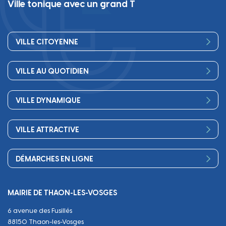
Ville tonique avec un grand T
VILLE CITOYENNE
Vos élus
VILLE AU QUOTIDIEN
Conseil Municipal
Bienvenue
Les services de la Mairie
VILLE DYNAMIQUE
Petite enfance
Finances
Sport
Scolarité
Démocratie participative
VILLE ATTRACTIVE
Culture
Périscolaire
Publications
Commerces et artisanat
Associations
Séniors, social, santé
DÉMARCHES EN LIGNE
Urbanisme
Equipements
Circuler
Naissance et adoption
Propreté
Cimetières
MAIRIE DE THAON-LES-VOSGES
Décès
Cadre de vie
Travaux
6 avenue des Fusillés
Papiers et citoyenneté
Tranquillité et sécurité
Emploi
88150 Thaon-les-Vosges