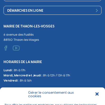
Culture
Périscolaire
Publications
Commerces et artisanat
Associations
Séniors, social, santé
DÉMARCHES EN LIGNE
Urbanisme
Equipements
Circuler
Naissance et adoption
Propreté
Cimetières
MAIRIE DE THAON-LES-VOSGES
Décès
Cadre de vie
Travaux
6 avenue des Fusillés
Papiers et citoyenneté
Tranquillité et sécurité
Emploi
88150 Thaon-les-Vosges
Vie scolaire
Administratif et technique
Occupation du Domaine Public
HORAIRES DE LA MAIRIE
Manifestations
Lundi :
8h à 17h
Urbanisme
Mardi, Mercredi et Jeudi :
8h à 12h / 13h à 17h
Sanitaire et Sécurité
Vendredi :
8h à 16h
Gérer le consentement aux
BESOIN D'INFORMATIONS
cookies
Contactez-nous
Pour offrir les meilleures expériences, nous utilisons des technologies