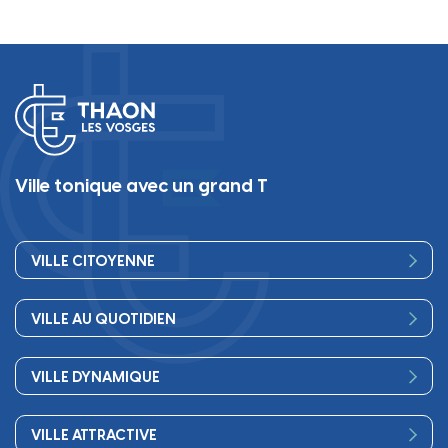
Ville tonique avec un grand T
VILLE CITOYENNE
Vos élus
VILLE AU QUOTIDIEN
Conseil Municipal
Bienvenue
Les services de la Mairie
VILLE DYNAMIQUE
Petite enfance
Finances
Sport
Scolarité
Démocratie participative
VILLE ATTRACTIVE