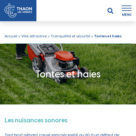
MENU
Accueil
>
Ville attractive
>
Tranquillité et sécurité
>
Tontes et haies
Tontes et haies
Les nuisances sonores
Tout bruit gênant causé sans nécessité ou dû à un défaut de