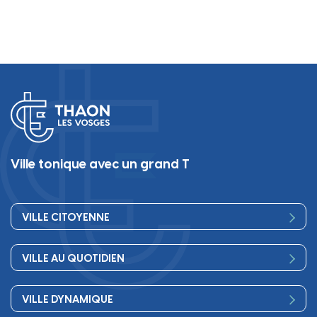
Ville tonique avec un grand T
VILLE CITOYENNE
Vos élus
VILLE AU QUOTIDIEN
Conseil Municipal
Bienvenue
Les services de la Mairie
VILLE DYNAMIQUE
Petite enfance
Finances