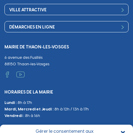
Sport
Scolarité
Démocratie participative
VILLE ATTRACTIVE
Culture
Périscolaire
Publications
Commerces et artisanat
Associations
Séniors, social, santé
DÉMARCHES EN LIGNE
Urbanisme
Equipements
Circuler
Naissance et adoption
Propreté
Cimetières
MAIRIE DE THAON-LES-VOSGES
Décès
Cadre de vie
Travaux
6 avenue des Fusillés
Papiers et citoyenneté
Tranquillité et sécurité
Emploi
88150 Thaon-les-Vosges
Vie scolaire
Administratif et technique
Occupation du Domaine Public
HORAIRES DE LA MAIRIE
Manifestations
Lundi :
8h à 17h
Urbanisme
Mardi, Mercredi et Jeudi :
8h à 12h / 13h à 17h
Sanitaire et Sécurité
Vendredi :
8h à 16h
Gérer le consentement aux