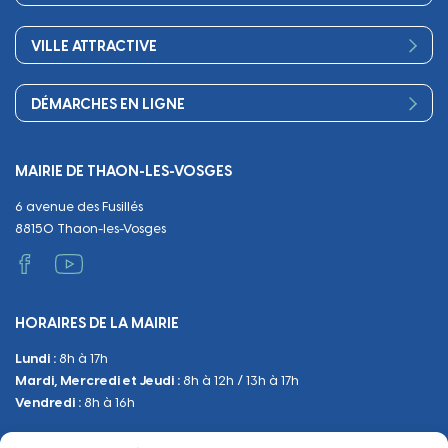
Petite enfance
Finances
Sport
Scolarité
Démocratie participative
VILLE ATTRACTIVE
Culture
Périscolaire
Publications
Commerces et artisanat
Associations
Séniors, social, santé
DÉMARCHES EN LIGNE
Urbanisme
Equipements
Circuler
Naissance et adoption
Propreté
Cimetières
MAIRIE DE THAON-LES-VOSGES
Décès
Cadre de vie
Travaux
6 avenue des Fusillés
Papiers et citoyenneté
Tranquillité et sécurité
Emploi
88150 Thaon-les-Vosges
Vie scolaire
Administratif et technique
Occupation du Domaine Public
HORAIRES DE LA MAIRIE
Manifestations
Lundi :
8h à 17h
Urbanisme
Mardi, Mercredi et Jeudi :
8h à 12h / 13h à 17h
Sanitaire et Sécurité
Vendredi :
8h à 16h