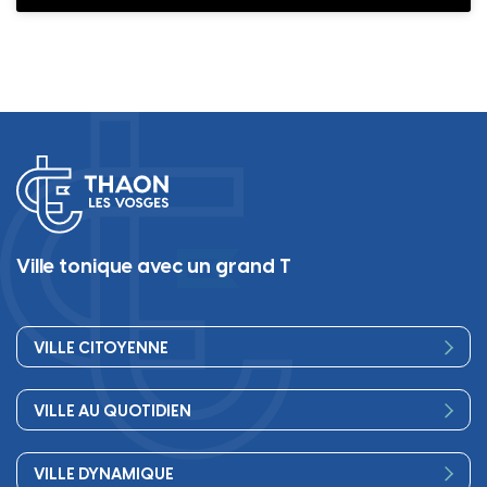
Ville tonique avec un grand T
VILLE CITOYENNE
Vos élus
VILLE AU QUOTIDIEN
Conseil Municipal
Bienvenue
Les services de la Mairie
VILLE DYNAMIQUE