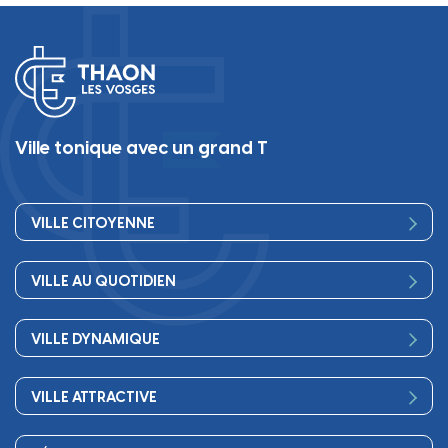
Ville tonique avec un grand T
VILLE CITOYENNE
Vos élus
VILLE AU QUOTIDIEN
Conseil Municipal
Bienvenue
Les services de la Mairie
VILLE DYNAMIQUE
Petite enfance
Finances
Sport
Scolarité
Démocratie participative
VILLE ATTRACTIVE
Culture
Périscolaire
Publications
Commerces et artisanat
Associations
Séniors, social, santé