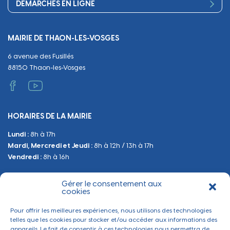
DÉMARCHES EN LIGNE
Urbanisme
Equipements
Circuler
Naissance et adoption
Propreté
Cimetières
MAIRIE DE THAON-LES-VOSGES
Décès
Cadre de vie
Travaux
6 avenue des Fusillés
Papiers et citoyenneté
Tranquillité et sécurité
Emploi
88150 Thaon-les-Vosges
Vie scolaire
Administratif et technique
Occupation du Domaine Public
HORAIRES DE LA MAIRIE
Manifestations
Lundi :
8h à 17h
Urbanisme
Mardi, Mercredi et Jeudi :
8h à 12h / 13h à 17h
Sanitaire et Sécurité
Vendredi :
8h à 16h
Gérer le consentement aux
BESOIN D'INFORMATIONS
cookies
Contactez-nous
Pour offrir les meilleures expériences, nous utilisons des technologies
telles que les cookies pour stocker et/ou accéder aux informations des
appareils. Le fait de consentir à ces technologies nous permettra de