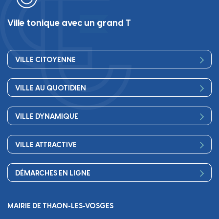
Ville tonique avec un grand T
VILLE CITOYENNE
Vos élus
VILLE AU QUOTIDIEN
Conseil Municipal
Bienvenue
Les services de la Mairie
VILLE DYNAMIQUE
Petite enfance
Finances
Sport
Scolarité
Démocratie participative
VILLE ATTRACTIVE
Culture
Périscolaire
Publications
Commerces et artisanat
Associations
Séniors, social, santé
DÉMARCHES EN LIGNE
Urbanisme
Equipements
Circuler
Naissance et adoption
Propreté
Cimetières
MAIRIE DE THAON-LES-VOSGES
Décès
Cadre de vie
Travaux