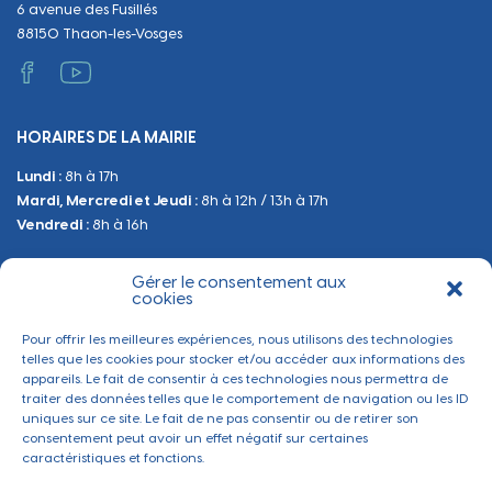
6 avenue des Fusillés
Papiers et citoyenneté
Tranquillité et sécurité
Emploi
88150 Thaon-les-Vosges
Vie scolaire
Administratif et technique
Occupation du Domaine Public
HORAIRES DE LA MAIRIE
Manifestations
Lundi :
8h à 17h
Urbanisme
Mardi, Mercredi et Jeudi :
8h à 12h / 13h à 17h
Sanitaire et Sécurité
Vendredi :
8h à 16h
Gérer le consentement aux
BESOIN D'INFORMATIONS
cookies
Contactez-nous
Pour offrir les meilleures expériences, nous utilisons des technologies
telles que les cookies pour stocker et/ou accéder aux informations des
appareils. Le fait de consentir à ces technologies nous permettra de
traiter des données telles que le comportement de navigation ou les ID
uniques sur ce site. Le fait de ne pas consentir ou de retirer son
consentement peut avoir un effet négatif sur certaines
caractéristiques et fonctions.