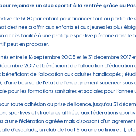
pour rejoindre un club sportif à la rentrée grâce au Pass
ortive de 50€ par enfant pour financer tout ou partie de so
 destinée à offrir aux enfants et aux jeunes les plus éloig
un accès facilité à une pratique sportive pérenne dans le
tif peut en proposer.
t nés entre le 16 septembre 2005 et le 31 décembre 2017 et
31 décembre 2017 et bénéficiant de l’allocation d’éducation 
énéficiant de l’allocation aux adultes handicapés ; étudia
3, d’une bourse de l’état de l’enseignement supérieur sous 
e pour les formations sanitaires et sociales pour l’année 
sé pour toute adhésion ou prise de licence, jusqu’au 31 déc
ions sportives et structures affiliées aux fédérations sporti
ées à une fédération agréée mais disposant d’un agrément Spo
 salle d’escalade, un club de foot 5 ou une patinoire …), e