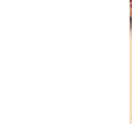
commune.
– Pour les personnes en situation de handicap
– Pour les demandeurs d’emploi jusque 25 ans
– aux personnes bénéficiaires du RSA sans limi
Comment en bénéficier ?
Afin de faciliter les inscriptions, la gestion 
Un formulaire sera à récupérer à la Mairie ou 
justificatifs demandés.
Objectifs
Cette extension vise à permettre aux personnes
ainsi relancer le sport Thaonnais et la vie ass