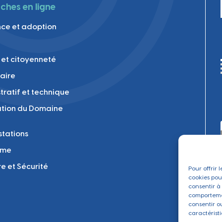
hes en ligne
ce et adoption
 et citoyenneté
laire
tratif et technique
tion du Domaine
tations
sme
re et Sécurité
Pour offrir 
cookies pou
consentir à
comportemen
consentir o
caractéristi