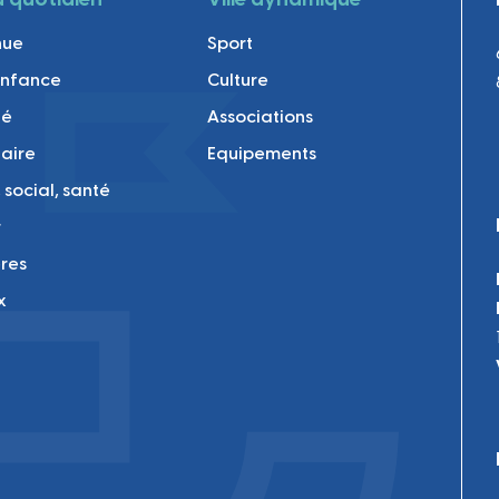
nue
Sport
enfance
Culture
té
Associations
laire
Equipements
 social, santé
r
res
x