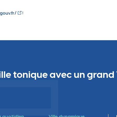
.gouv.fr/
!
ille tonique avec un grand 
au quotidien
Ville dynamique