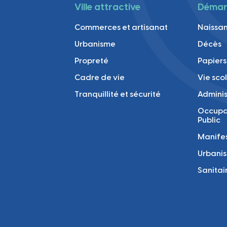
Ville attractive
Démarc
Commerces et artisanat
Naissan
Urbanisme
Décès
Propreté
Papiers
Cadre de vie
Vie sco
Tranquillité et sécurité
Adminis
Occupa
Public
Manifes
Urbani
Sanitai