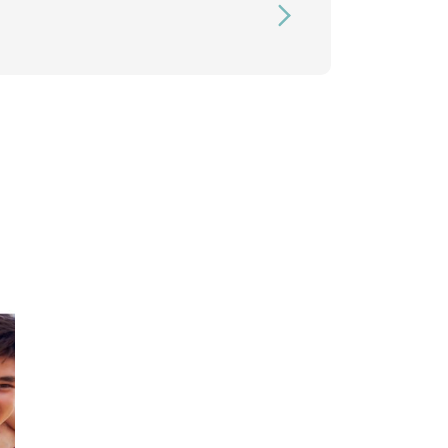
otidie
ociation choisie.
qu’à l’âge de 18 ans, lors d’une prise de
sur le coût de la licence, mais sur le
uros valeur monétaire, le dispositif faisant
r les différents publics à accéder à une
 à étudier et donc à résider dans une autre