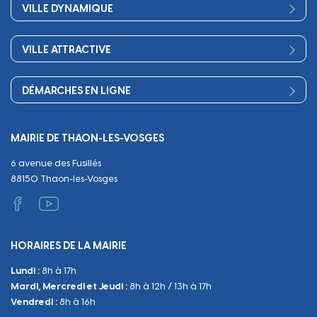
Bienvenue
Les services de la Mairie
VILLE DYNAMIQUE
Petite enfance
Finances
Sport
Scolarité
Démocratie participative
VILLE ATTRACTIVE
Culture
Périscolaire
Publications
Commerces et artisanat
Associations
Séniors, social, santé
DÉMARCHES EN LIGNE
Urbanisme
Equipements
Circuler
Naissance et adoption
Propreté
Cimetières
MAIRIE DE THAON-LES-VOSGES
Décès
Cadre de vie
Travaux
6 avenue des Fusillés
Papiers et citoyenneté
Tranquillité et sécurité
Emploi
88150 Thaon-les-Vosges
Vie scolaire
Administratif et technique
Occupation du Domaine Public
HORAIRES DE LA MAIRIE
Manifestations
Lundi :
8h à 17h
Urbanisme
Mardi, Mercredi et Jeudi :
8h à 12h / 13h à 17h
Sanitaire et Sécurité
Vendredi :
8h à 16h