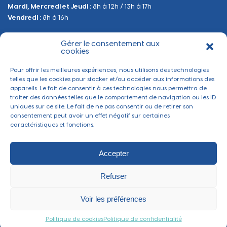
Mardi, Mercredi et Jeudi :
8h à 12h / 13h à 17h
Sanitaire et Sécurité
Vendredi :
8h à 16h
Gérer le consentement aux
BESOIN D'INFORMATIONS
cookies
Contactez-nous
Pour offrir les meilleures expériences, nous utilisons des technologies
telles que les cookies pour stocker et/ou accéder aux informations des
appareils. Le fait de consentir à ces technologies nous permettra de
traiter des données telles que le comportement de navigation ou les ID
uniques sur ce site. Le fait de ne pas consentir ou de retirer son
consentement peut avoir un effet négatif sur certaines
caractéristiques et fonctions.
Accepter
Refuser
Mentions légales
-
Politique de confidentialité
-
Gérer les cookies
Ville de Thaon-les-Vosges ©2022 - Tous droits réservés
Voir les préférences
Réalisé par
Section 4
Politique de cookies
Politique de confidentialité