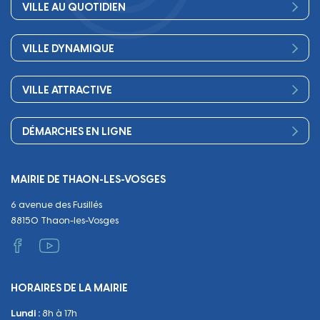
VILLE AU QUOTIDIEN
Conseil Municipal
Bienvenue
Les services de la Mairie
VILLE DYNAMIQUE
Petite enfance
Finances
Sport
Scolarité
Démocratie participative
VILLE ATTRACTIVE
Culture
Périscolaire
Publications
Commerces et artisanat
Associations
Séniors, social, santé
DÉMARCHES EN LIGNE
Urbanisme
Equipements
Circuler
Naissance et adoption
Propreté
Cimetières
MAIRIE DE THAON-LES-VOSGES
Décès
Cadre de vie
Travaux
6 avenue des Fusillés
Papiers et citoyenneté
Tranquillité et sécurité
Emploi
88150 Thaon-les-Vosges
Vie scolaire
Administratif et technique
Occupation du Domaine Public
HORAIRES DE LA MAIRIE
Manifestations
Lundi :
8h à 17h
Urbanisme